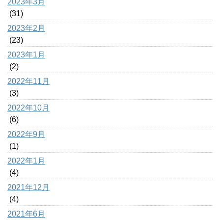
2023年3月
(31)
2023年2月
(23)
2023年1月
(2)
2022年11月
(3)
2022年10月
(6)
2022年9月
(1)
2022年1月
(4)
2021年12月
(4)
2021年6月