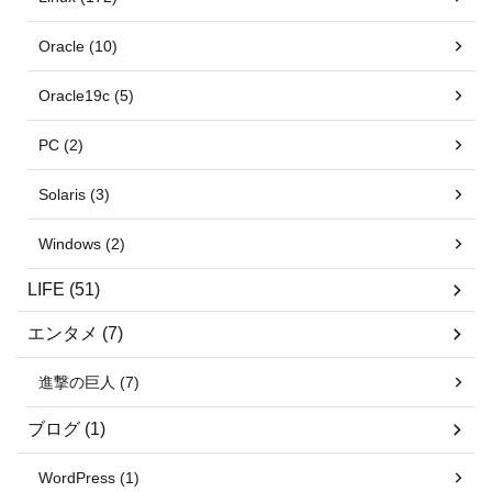
Oracle (10)
Oracle19c (5)
PC (2)
Solaris (3)
Windows (2)
LIFE (51)
エンタメ (7)
進撃の巨人 (7)
ブログ (1)
WordPress (1)