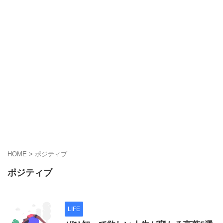
HOME
>
ポジティブ
ポジティブ
LIFE