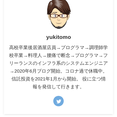
yukitomo
高校卒業後居酒屋店員→プログラマ→調理師学
校卒業→料理人→腰痛で断念→プログラマ→フ
リーランスのインフラ系のシステムエンジニア
→2020年6月ブログ開始。コロナ過で休職中。
信託投資を2021年1月から開始。 役に立つ情
報を発信して行きます。