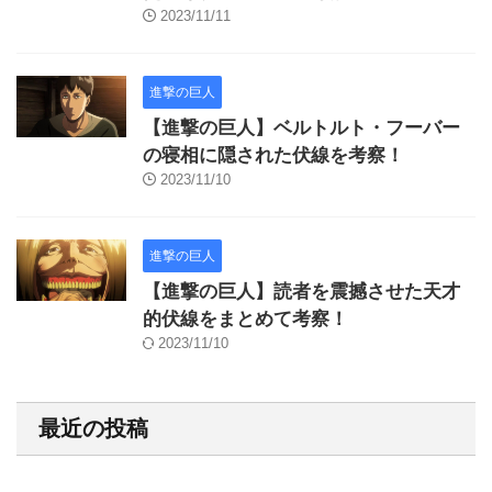
2023/11/11
進撃の巨人
【進撃の巨人】ベルトルト・フーバー
の寝相に隠された伏線を考察！
2023/11/10
進撃の巨人
【進撃の巨人】読者を震撼させた天才
的伏線をまとめて考察！
2023/11/10
最近の投稿