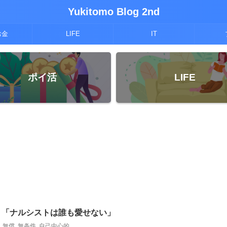
Yukitomo Blog 2nd
お金
LIFE
IT
ポイ活
LIFE
？「ナルシストは誰も愛せない」
,
無償
,
無条件
,
自己中心的