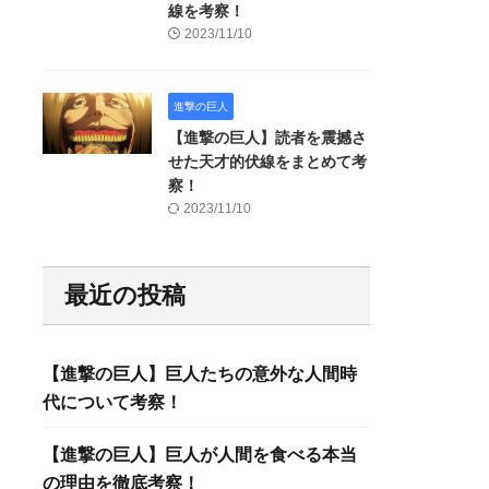
線を考察！
2023/11/10
進撃の巨人
【進撃の巨人】読者を震撼さ
せた天才的伏線をまとめて考
察！
2023/11/10
最近の投稿
【進撃の巨人】巨人たちの意外な人間時
代について考察！
【進撃の巨人】巨人が人間を食べる本当
の理由を徹底考察！