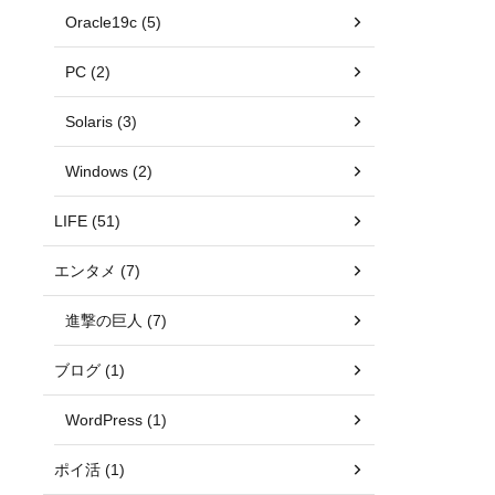
Oracle19c (5)
PC (2)
Solaris (3)
Windows (2)
LIFE (51)
エンタメ (7)
進撃の巨人 (7)
ブログ (1)
WordPress (1)
ポイ活 (1)