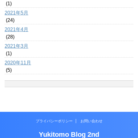
(1)
2021年5月
(24)
2021年4月
(28)
2021年3月
(1)
2020年11月
(5)
プライバシーポリシー
お問い合わせ
Yukitomo Blog 2nd