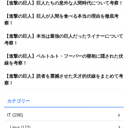
【進撃の巨人】巨人たちの意外な人間時代について考察！
【進撃の巨人】巨人が人間を食べる本当の理由を徹底考
察！
【進撃の巨人】本当は最強の巨人だったライナーについて
考察！
【進撃の巨人】ベルトルト・フーバーの寝相に隠された伏
線を考察！
【進撃の巨人】読者を震撼させた天才的伏線をまとめて考
察！
カテゴリー
IT (196)
Linux (172)