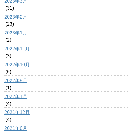
2023年3月
(31)
2023年2月
(23)
2023年1月
(2)
2022年11月
(3)
2022年10月
(6)
2022年9月
(1)
2022年1月
(4)
2021年12月
(4)
2021年6月