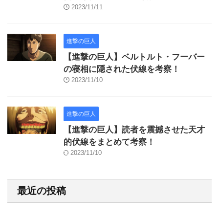
2023/11/11
進撃の巨人
【進撃の巨人】ベルトルト・フーバー
の寝相に隠された伏線を考察！
2023/11/10
進撃の巨人
【進撃の巨人】読者を震撼させた天才
的伏線をまとめて考察！
2023/11/10
最近の投稿