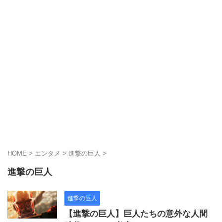
HOME
>
エンタメ
>
進撃の巨人
>
進撃の巨人
進撃の巨人
【進撃の巨人】巨人たちの意外な人間