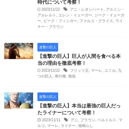
時代について考察！
2023/11/22
アニ・レオンハート
,
アルミン・
アルレルト
,
エレン・イェーガー
,
ジーク・イェーガ
ー
,
ピーク・フィンガー
,
ファルコ・グライス
,
ライ
ナー・ブラウン
進撃の巨人
【進撃の巨人】巨人が人間を食べる本
当の理由を徹底考察！
2023/11/22
フリッツ王
,
マーレ
,
ユミル
,
九
つの巨人
,
奇行種
,
無垢
進撃の巨人
【進撃の巨人】本当は最強の巨人だっ
たライナーについて考察！
2023/11/11
アニ
,
ブラウン
,
ベルトルト
,
マ
ルコ
,
マーレ
,
ライナー
,
地鳴らし