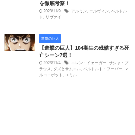
を徹底考察！
2023/11/9
アルミン
,
エルヴィン
,
ベルトル
ト
,
リヴァイ
進撃の巨人
【進撃の巨人】104期生の残酷すぎる死
亡シーン7選！
2023/11/4
エレン・イェーガー
,
サシャ・ブ
ラウス
,
ダズとサムエル
,
ベルトルト・フーバー
,
マ
ルコ・ボット
,
ユミル