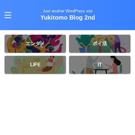
Just another WordPress site
Yukitomo Blog 2nd
エンタメ
ポイ活
LIFE
IT