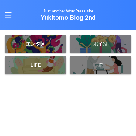
Just another WordPress site
Yukitomo Blog 2nd
エンタメ
ポイ活
LIFE
IT