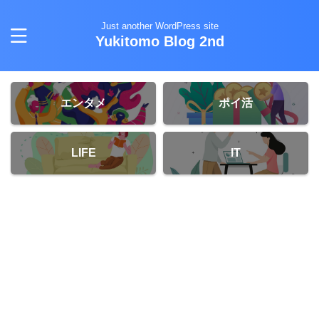
Just another WordPress site
Yukitomo Blog 2nd
エンタメ
ポイ活
LIFE
IT