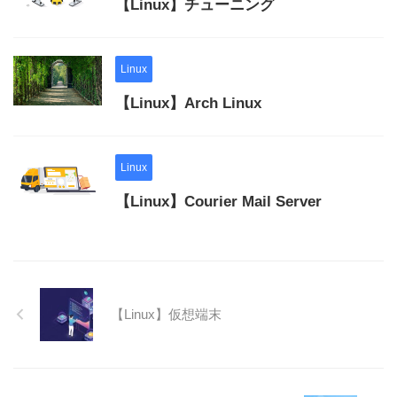
【Linux】チューニング
Linux
【Linux】Arch Linux
Linux
【Linux】Courier Mail Server
【Linux】仮想端末