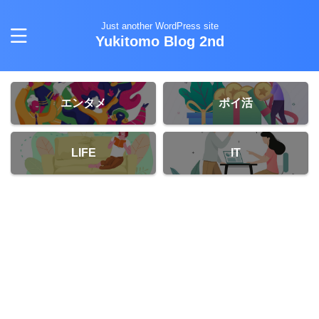
Just another WordPress site
Yukitomo Blog 2nd
エンタメ
ポイ活
LIFE
IT