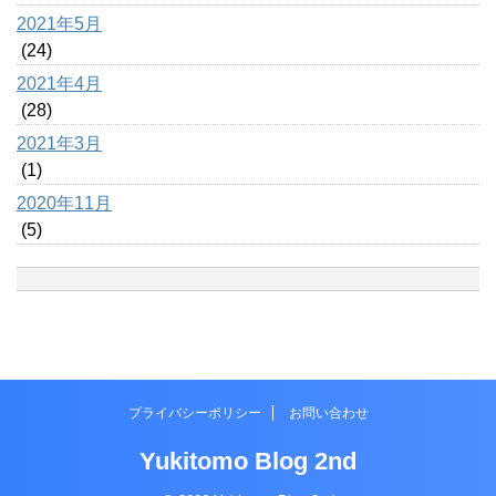
2021年5月
(24)
2021年4月
(28)
2021年3月
(1)
2020年11月
(5)
プライバシーポリシー
お問い合わせ
Yukitomo Blog 2nd