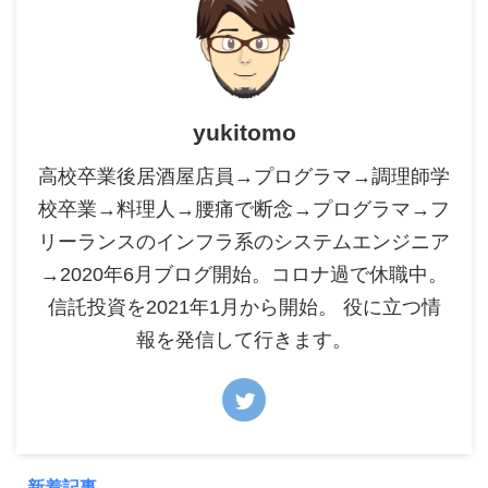
yukitomo
高校卒業後居酒屋店員→プログラマ→調理師学
校卒業→料理人→腰痛で断念→プログラマ→フ
リーランスのインフラ系のシステムエンジニア
→2020年6月ブログ開始。コロナ過で休職中。
信託投資を2021年1月から開始。 役に立つ情
報を発信して行きます。
新着記事