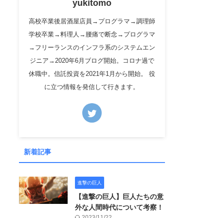
yukitomo
高校卒業後居酒屋店員→プログラマ→調理師
学校卒業→料理人→腰痛で断念→プログラマ
→フリーランスのインフラ系のシステムエン
ジニア→2020年6月ブログ開始。コロナ過で
休職中。信託投資を2021年1月から開始。 役
に立つ情報を発信して行きます。
新着記事
進撃の巨人
【進撃の巨人】巨人たちの意
外な人間時代について考察！
2023/11/22