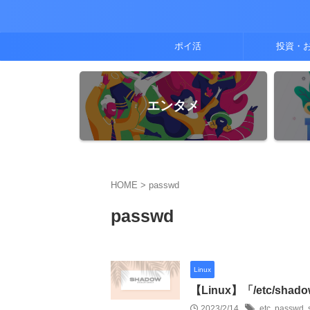
ポイ活
投資・
エンタメ
HOME
>
passwd
passwd
Linux
【Linux】「/etc/sh
2023/2/14
etc
,
passwd
,