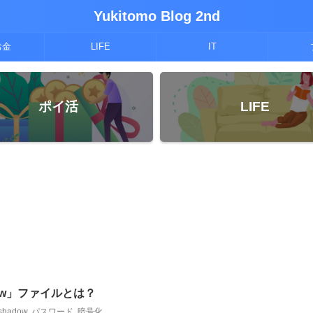
Yukitomo Blog 2nd
お金
LIFE
IT
ポイ活
LIFE
adow」ファイルとは？
shadow
,
パスワード
,
暗号化