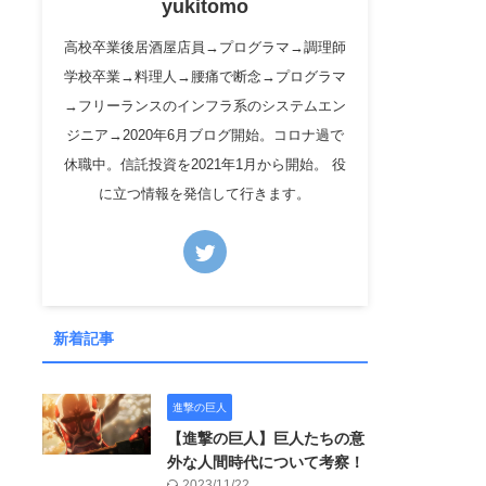
yukitomo
高校卒業後居酒屋店員→プログラマ→調理師
学校卒業→料理人→腰痛で断念→プログラマ
→フリーランスのインフラ系のシステムエン
ジニア→2020年6月ブログ開始。コロナ過で
休職中。信託投資を2021年1月から開始。 役
に立つ情報を発信して行きます。
新着記事
進撃の巨人
【進撃の巨人】巨人たちの意
外な人間時代について考察！
2023/11/22