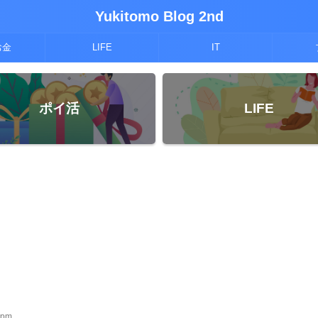
Yukitomo Blog 2nd
お金
LIFE
IT
ポイ活
LIFE
rpm