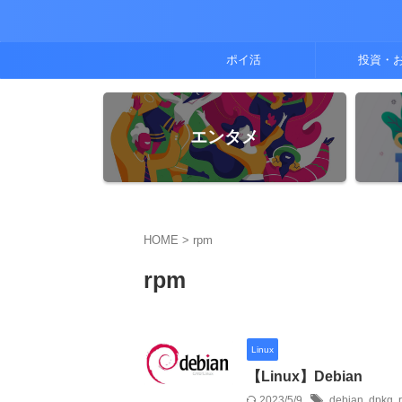
ポイ活
投資・
エンタメ
HOME
>
rpm
rpm
Linux
【Linux】Debian
2023/5/9
debian
,
dpkg
,