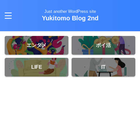
Just another WordPress site
Yukitomo Blog 2nd
エンタメ
ポイ活
LIFE
IT