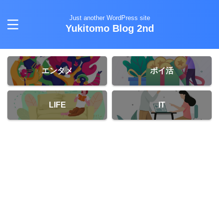
Just another WordPress site
Yukitomo Blog 2nd
エンタメ
ポイ活
LIFE
IT