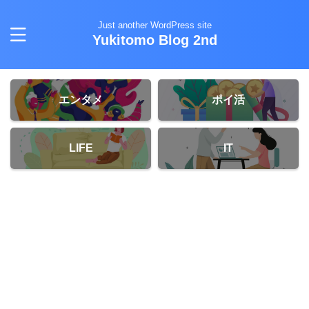
Just another WordPress site
Yukitomo Blog 2nd
エンタメ
ポイ活
LIFE
IT