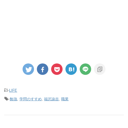
-
LIFE
-
勉強
,
学問のすすめ
,
福沢諭吉
,
職業