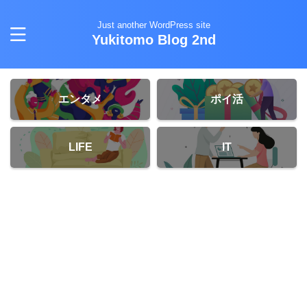
Just another WordPress site
Yukitomo Blog 2nd
エンタメ
ポイ活
LIFE
IT